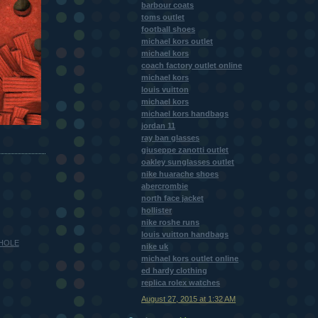
barbour coats
toms outlet
football shoes
michael kors outlet
michael kors
coach factory outlet online
michael kors
louis vuitton
michael kors
michael kors handbags
jordan 11
ray ban glasses
giuseppe zanotti outlet
oakley sunglasses outlet
nike huarache shoes
abercrombie
north face jacket
hollister
nike roshe runs
louis vuitton handbags
 HOLE
nike uk
michael kors outlet online
ed hardy clothing
replica rolex watches
August 27, 2015 at 1:32 AM