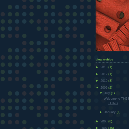
blog archive
►
2013
(1)
►
2012
(1)
►
2010
(3)
▼
2009
(2)
▼
July
(1)
Welcome to THE
THING
►
January
(1)
►
2008
(8)
►
2007
(15)