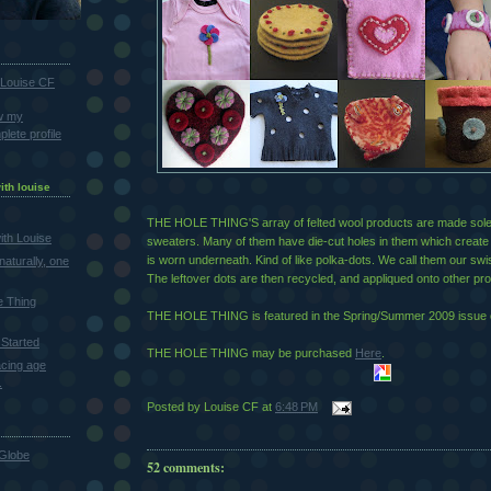
Louise CF
w my
lete profile
ith louise
THE HOLE THING'S array of felted wool products are made sole
th Louise
sweaters. Many of them have die-cut holes in them which creat
is worn underneath. Kind of like polka-dots. We call them our s
naturally, one
The leftover dots are then recycled, and appliqued onto other pr
e Thing
THE HOLE THING is featured in the Spring/Summer 2009 issue
Started
THE HOLE THING may be purchased
Here
.
cing age
.
Posted by
Louise CF
at
6:48 PM
Globe
52 comments: