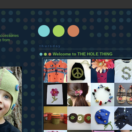
accessories
e from
thursday
Welcome to THE HOLE THING