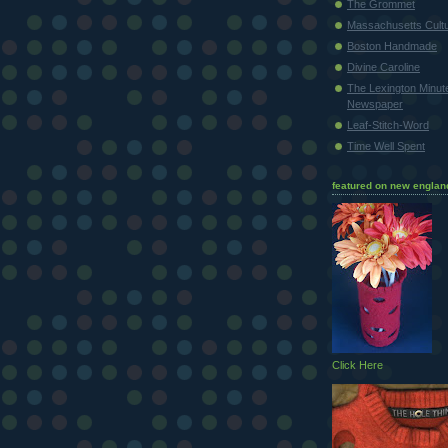
The Grommet
Massachusetts Cultu
Boston Handmade
Divine Caroline
The Lexington Minu
Newspaper
Leaf-Stitch-Word
Time Well Spent
featured on new englan
Click Here