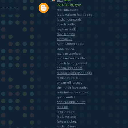
2016-03-19keyun
nike huarache
louis vuitton handbags
jordan concords
coach outlet
ray ban outlet
nike air max
air max uk
ralph lauren outlet
uggs outlet
ray ban wayfarer
michael kors outlet
coach factory outlet
cheap ugg boots
michael kors handbags
jordan retro 11
cheap nfl jerseys
the north face outlet
nike huarache shoes
gucci outlet
abercrombie outlet
nike uk
jordan retro
louis vuitton
fake watches
jordan 4 toro