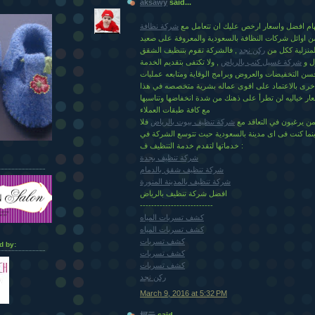
aksawy
said...
م افضل واسعار ارخص عليك ان تتعامل مع
شركة نظافة
 اوائل شركات النظافة بالسعودية والمعروفة على صعيد
منزلية ككل من
ركن نجد
, فالشركة تقوم بتنظيف الشقق
ل و
شركة غسيل كنب بالرياض
, ولا تكتفى بتقديم الخدمة
سن التخفيضات والعروض وبرامج الوقاية ومتابعه عمليات
اخرى بالاعتماد على اقوى عماله بشرية متخصصه في هذا
ار خياليه لن تطرأ على ذهنك من شدة انخفاضها وتناسبها
مع كافة طبقات العملاء
من يرغبون في التعاقد مع
شركة تنظيف بيوت بالرياض
فلا
ينما كنت فى اى مدينة بالسعودية حيث تتوسع الشركة في
خدماتها لتقدم خدمة التنظيف ف :
شركة تنظيف بجدة
شركة تنظيف شقق بالدمام
شركة تنظيف بالمدينة المنورة
افضل شركة تنظيف بالرياض
--------------------------
كشف تسربات المياه
كشف تسربات المياه
كشف تسربات
d by:
كشف تسربات
كشف تسربات
ركن نجد
March 9, 2016 at 5:32 PM
柯云
said...