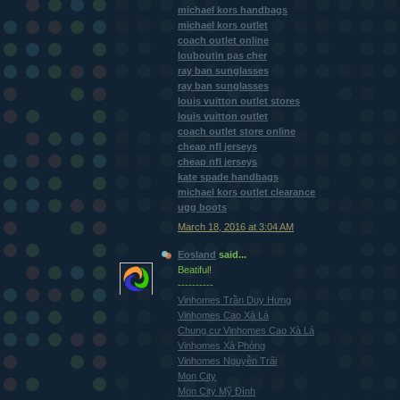
michael kors handbags
michael kors outlet
coach outlet online
louboutin pas cher
ray ban sunglasses
ray ban sunglasses
louis vuitton outlet stores
louis vuitton outlet
coach outlet store online
cheap nfl jerseys
cheap nfl jerseys
kate spade handbags
michael kors outlet clearance
ugg boots
March 18, 2016 at 3:04 AM
Eosland
said...
Beatiful!
----------
Vinhomes Trần Duy Hưng
Vinhomes Cao Xà Lá
Chung cư Vinhomes Cao Xà Lá
Vinhomes Xà Phòng
Vinhomes Nguyễn Trãi
Mon City
Mon City Mỹ Đình