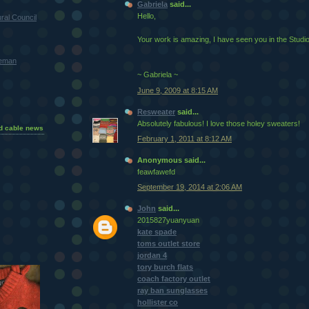
Gabriela
said...
Hello,
ral Council
Your work is amazing, I have seen you in the Stud
teman
~ Gabriela ~
June 9, 2009 at 8:15 AM
Resweater
said...
Absolutely fabulous! I love those holey sweaters!
d cable news
February 1, 2011 at 8:12 AM
Anonymous said...
feawfawefd
September 19, 2014 at 2:06 AM
John
said...
2015827yuanyuan
kate spade
toms outlet store
jordan 4
tory burch flats
coach factory outlet
ray ban sunglasses
hollister co