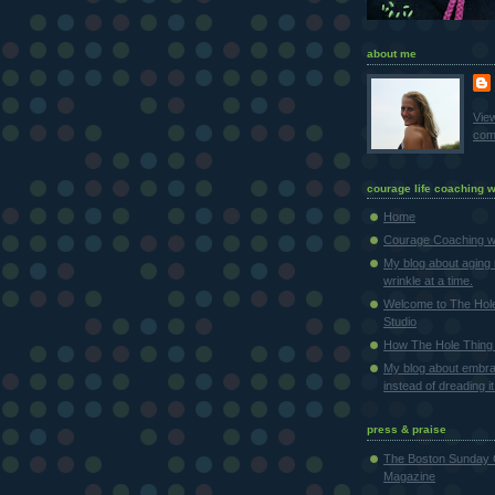
about me
Vie
comp
courage life coaching w
Home
Courage Coaching wi
My blog about aging 
wrinkle at a time.
Welcome to The Hol
Studio
How The Hole Thing 
My blog about embra
instead of dreading it
press & praise
The Boston Sunday 
Magazine