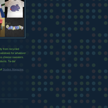
ly from recycled
e windows for whatever
wiss cheese sweaters.
oducts. Ta-da!
 of
Studios Magazine
.