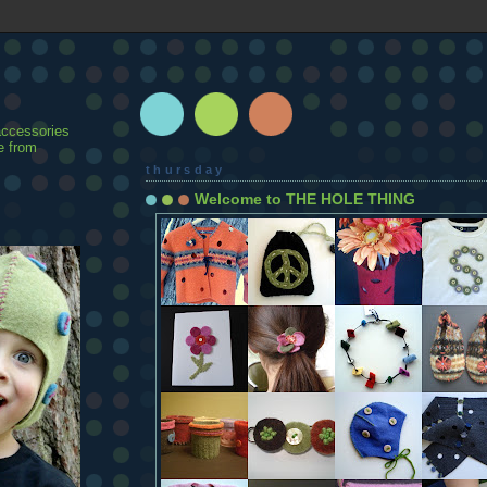
accessories
e from
thursday
Welcome to THE HOLE THING