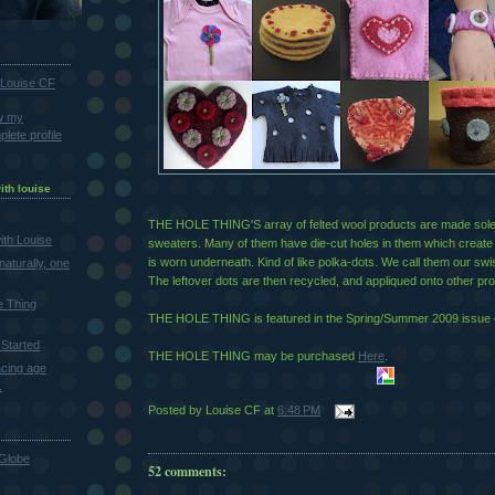
Louise CF
w my
lete profile
ith louise
THE HOLE THING'S array of felted wool products are made sole
th Louise
sweaters. Many of them have die-cut holes in them which creat
is worn underneath. Kind of like polka-dots. We call them our s
naturally, one
The leftover dots are then recycled, and appliqued onto other pr
e Thing
THE HOLE THING is featured in the Spring/Summer 2009 issue
Started
THE HOLE THING may be purchased
Here
.
cing age
.
Posted by
Louise CF
at
6:48 PM
Globe
52 comments: