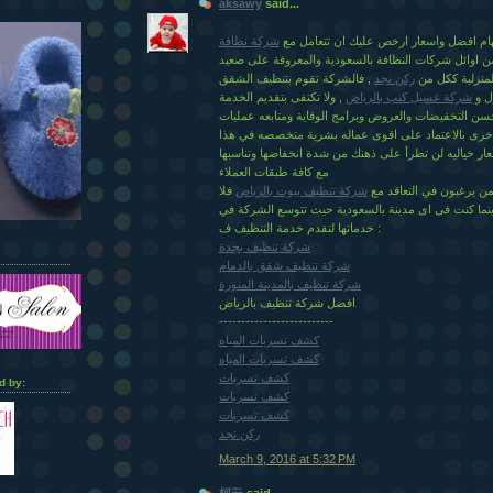
aksawy
said...
م افضل واسعار ارخص عليك ان تتعامل مع
شركة نظافة
 اوائل شركات النظافة بالسعودية والمعروفة على صعيد
منزلية ككل من
ركن نجد
, فالشركة تقوم بتنظيف الشقق
ل و
شركة غسيل كنب بالرياض
, ولا تكتفى بتقديم الخدمة
سن التخفيضات والعروض وبرامج الوقاية ومتابعه عمليات
اخرى بالاعتماد على اقوى عماله بشرية متخصصه في هذا
ار خياليه لن تطرأ على ذهنك من شدة انخفاضها وتناسبها
مع كافة طبقات العملاء
من يرغبون في التعاقد مع
شركة تنظيف بيوت بالرياض
فلا
ينما كنت فى اى مدينة بالسعودية حيث تتوسع الشركة في
خدماتها لتقدم خدمة التنظيف ف :
شركة تنظيف بجدة
شركة تنظيف شقق بالدمام
شركة تنظيف بالمدينة المنورة
افضل شركة تنظيف بالرياض
--------------------------
كشف تسربات المياه
كشف تسربات المياه
كشف تسربات
d by:
كشف تسربات
كشف تسربات
ركن نجد
March 9, 2016 at 5:32 PM
柯云
said...