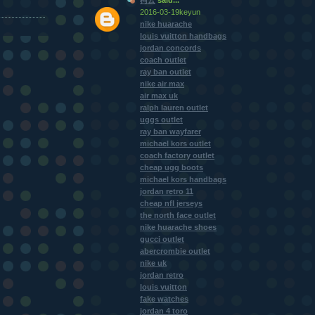
2016-03-19keyun
nike huarache
louis vuitton handbags
jordan concords
coach outlet
ray ban outlet
nike air max
air max uk
ralph lauren outlet
uggs outlet
ray ban wayfarer
michael kors outlet
coach factory outlet
cheap ugg boots
michael kors handbags
jordan retro 11
cheap nfl jerseys
the north face outlet
nike huarache shoes
gucci outlet
abercrombie outlet
nike uk
jordan retro
louis vuitton
fake watches
jordan 4 toro