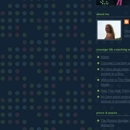
about me
Vie
comp
courage life coaching w
Home
Courage Coaching wi
My blog about aging 
wrinkle at a time.
Welcome to The Hol
Studio
How The Hole Thing 
My blog about embra
instead of dreading it
press & praise
The Boston Sunday 
Magazine