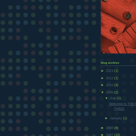
blog archive
►
2013
(1)
►
2012
(1)
►
2010
(3)
▼
2009
(2)
▼
July
(1)
Welcome to THE
THING
►
January
(1)
►
2008
(8)
►
2007
(15)