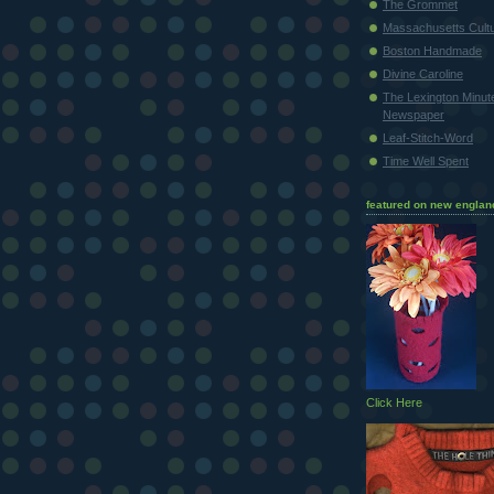
The Grommet
Massachusetts Cultu
Boston Handmade
Divine Caroline
The Lexington Minu
Newspaper
Leaf-Stitch-Word
Time Well Spent
featured on new englan
Click Here