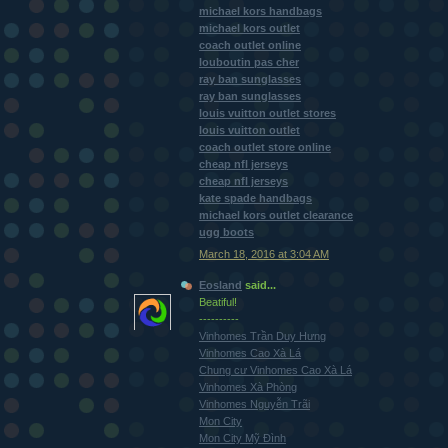
michael kors handbags
michael kors outlet
coach outlet online
louboutin pas cher
ray ban sunglasses
ray ban sunglasses
louis vuitton outlet stores
louis vuitton outlet
coach outlet store online
cheap nfl jerseys
cheap nfl jerseys
kate spade handbags
michael kors outlet clearance
ugg boots
March 18, 2016 at 3:04 AM
Eosland
said...
Beatiful!
----------
Vinhomes Trần Duy Hưng
Vinhomes Cao Xà Lá
Chung cư Vinhomes Cao Xà Lá
Vinhomes Xà Phòng
Vinhomes Nguyễn Trãi
Mon City
Mon City Mỹ Đình