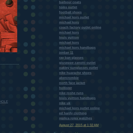
barbour coats
toms outlet
football shoes
michael kors outlet
michael kors
coach factory outlet online
michael kors
louis vuitton
michael kors
michael kors handbags
jordan 11
ray ban glasses
giuseppe zanotti outlet
oakley sunglasses outlet
nike huarache shoes
abercrombie
north face jacket
hollister
nike roshe runs
louis vuitton handbags
 HOLE
nike uk
michael kors outlet online
ed hardy clothing
replica rolex watches
August 27, 2015 at 1:32 AM