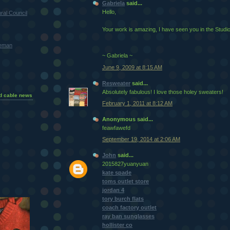
Gabriela
said...
Hello,
ral Council
Your work is amazing, I have seen you in the Stud
teman
~ Gabriela ~
June 9, 2009 at 8:15 AM
Resweater
said...
Absolutely fabulous! I love those holey sweaters!
d cable news
February 1, 2011 at 8:12 AM
Anonymous said...
feawfawefd
September 19, 2014 at 2:06 AM
John
said...
2015827yuanyuan
kate spade
toms outlet store
jordan 4
tory burch flats
coach factory outlet
ray ban sunglasses
hollister co