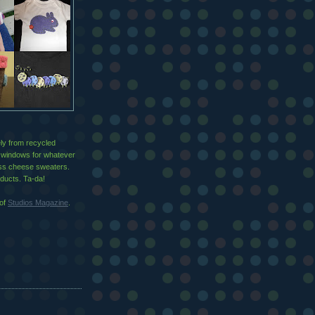
ly from recycled
e windows for whatever
wiss cheese sweaters.
oducts. Ta-da!
 of
Studios Magazine
.